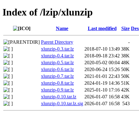
Index of /lzip/xlunzip
Name
Last modified
Size
Des
Parent Directory
-
xlunzip-0.3.tar.lz
2018-07-10 13:49
38K
xlunzip-0.4.tar.lz
2018-09-18 23:42
38K
xlunzip-0.5.tar.lz
2020-05-02 00:04
48K
xlunzip-0.6.tar.lz
2020-06-24 15:26
50K
xlunzip-0.7.tar.lz
2021-01-01 22:43
50K
xlunzip-0.8.tar.lz
2024-01-19 14:36
51K
xlunzip-0.9.tar.lz
2025-01-10 17:16
42K
xlunzip-0.10.tar.lz
2026-01-07 16:58
43K
xlunzip-0.10.tar.lz.sig
2026-01-07 16:58
543